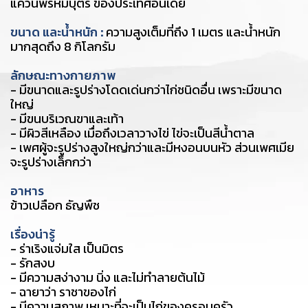
แคว้นพรหมบุตร ของประเทศอินเดีย
ขนาด และน้ำหนัก
:
ความสูงเต็มที่ถึง 1 เมตร และน้ำหนัก
มากสุดถึง 8 กิโลกรัม
ลักษณะทางกายภาพ
- มีขนาดและรูปร่างโดดเด่นกว่าไก่ชนิดอื่น เพราะมีขนาด
ใหญ่
- มีขนบริเวณขาและเท้า
- มีผิวสีเหลือง เมื่อถึงเวลาวางไข่ ไข่จะเป็นสีน้ำตาล
- เพศผู้จะรูปร่างสูงใหญ่กว่าและมีหงอนบนหัว ส่วนเพศเมีย
จะรูปร่างเล็กกว่า
อาหาร
ข้าวเปลือก ธัญพืช
เรื่องน่ารู้
- ร่าเริงแจ่มใส เป็นมิตร
- รักสงบ
- มีความสง่างาม นิ่ง และไม่ทำลายต้นไม้
- ฉายาว่า ราชาของไก่
- มีความสุภาพ เหมาะที่จะเป็นไก่ของครอบครัว